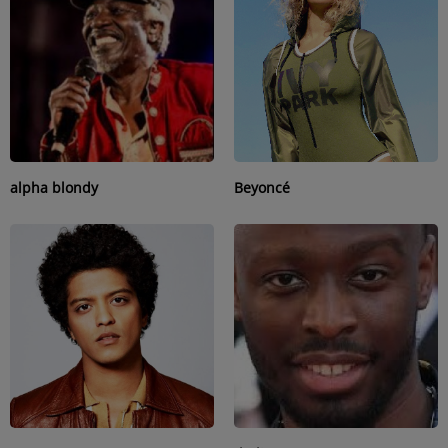
ARTISTES
PLAYLIST
TITRES DIFFUSÉS
Médias
alpha blondy
Beyoncé
PHOTOS
PODCASTS
VIDÉOS
Joliba TV News / FM
NOTRE ACTU
JEUX CONCOURS