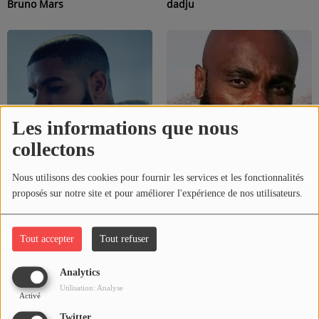
Bruno Mars
dadju
QUI SOMMES-NOUS ?
Contact
Se connecter
Les informations que nous
collectons
Nous utilisons des cookies pour fournir les services et les fonctionnalités
Drake
kaaris
proposés sur notre site et pour améliorer l'expérience de nos utilisateurs.
Tout accepter
Tout refuser
Analytics
Utilisation: Analyse
Activé
Twitter