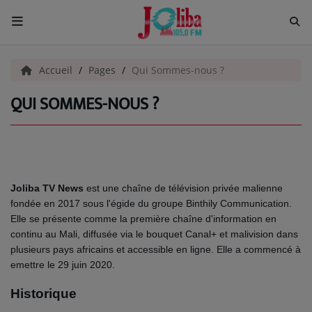
ACCUEIL
Accueil
Pages
Qui Sommes-nous ?
QUI SOMMES-NOUS ?
Pour Vous
ACTUALITÉS
EMISSIONS
Joliba TV News
est une chaîne de télévision privée malienne
EQUIPES
fondée en 2017 sous l'égide du groupe Binthily Communication.
Elle se présente comme la première chaîne d'information en
EVÈNEMENTS
continu au Mali, diffusée via le bouquet Canal+ et malivision dans
plusieurs pays africains et accessible en ligne. Elle a commencé à
emettre le 29 juin 2020.
Musique
Historique
TOP 10